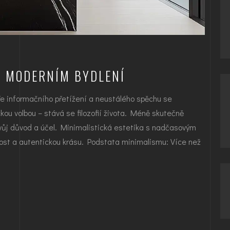
V MODERNÍM BYDLENÍ
ře informačního přetížení a neustálého spěchu se
kou volbou – stává se filozofií života. Méně skutečně
vůj důvod a účel. Minimalistická estetika s nadčasovým
nost a autentickou krásu. Podstata minimalismu: Více než